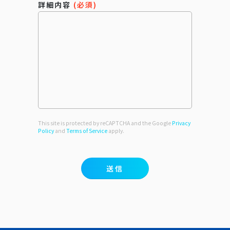
詳細内容
(必須)
This site is protected by reCAPTCHA and the Google
Privacy
Policy
and
Terms of Service
apply.