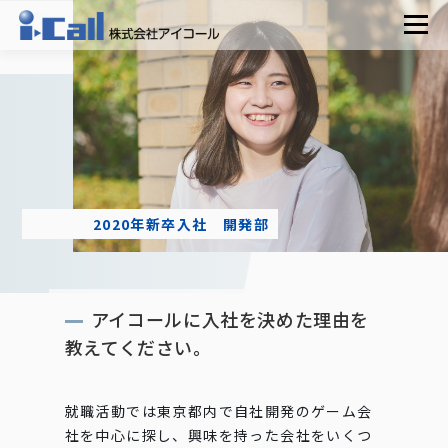
コ
メニュ
ン
テ
ン
事業案内
経営理念
ツ
へ
働く環境を知る
ス
キ
インタビュー
ッ
プ
2020年新卒入社 開発部
お問い合わせ
アイコールに入社を決めた理由を
教えてください。
就職活動では東京都内で自社開発のゲーム会
社を中心に探し、興味を持った会社をいくつ