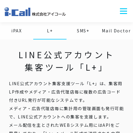
コ
ン
メニュ
テ
ン
iPAX
L+
SMS+
Mail Doctor
ツ
サービス+
会社情報+
ニュース
BLOG
採用情報
お問い合わせ
へ
ス
LINE公式アカウント
キ
ッ
集客ツール
「L+」
プ
LINE公式アカウント集客支援ツール「L+」は、集客用
LP作成やメディア・広告代理店毎に複数の広告コード
付きURL発行が可能なシステムです。
メディア・広告代理店毎に集計用の管理画面も発行可能
で、LINE公式アカウントへの集客を支援します。
メール配信を主とされたWEBシステム用にはAPIをご