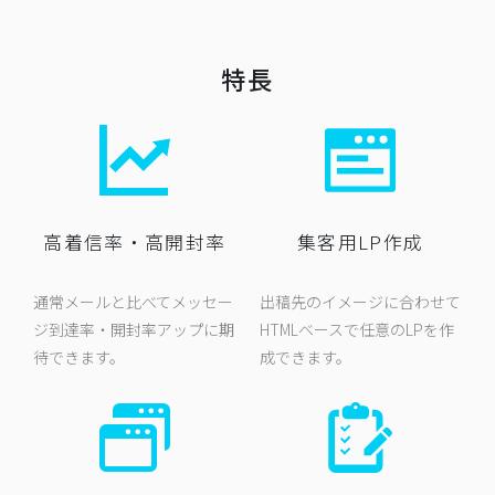
特長
高着信率
・
高開封率
集客用LP作成
通常メールと比べてメッセー
出稿先のイメージに合わせて
ジ到達率・開封率アップに期
HTMLベースで任意のLPを作
待できます。
成できます。