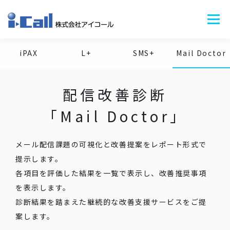
コ
ン
メニュ
テ
ン
iPAX
L+
SMS+
Mail Doctor
ツ
サービス+
会社情報+
ニュース
BLOG
採用情報
お問い合わせ
へ
ス
配信改善診断
キ
ッ
「Mail Doctor」
プ
メール配信課題の可視化と改善提案をレポート形式で
提示します。
各項目を評価した結果を一覧で表示し、改善推奨事項
を表示します。
診断結果を踏まえた継続的な改善支援サービスをご提
案します。