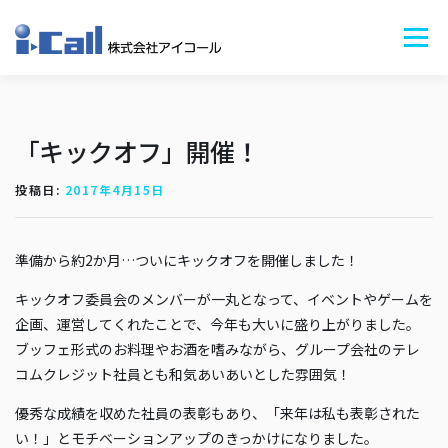
コ
ン
メニュ
テ
ン
ツ
サービス+
会社情報+
ニュース
BLOG
採用情報
お問い合わせ
へ
「キックオフ」開催！
ス
キ
投稿日:
2017年4月15日
ッ
プ
準備から約2か月…ついにキックオフを開催しました！
キックオフ委員会のメンバーが一丸となって、イベントやゲームを
企画、運営してくれたことで、今年も大いに盛り上がりました。
ブッフェ形式のお料理やお酒を嗜みながら、グループ会社のテレ
コムクレジット社員とも和気あいあいとした雰囲気！
優秀な成績を収めた社員の表彰もあり、「来年は私も表彰された
い！」とモチベーションアップのきっかけになりました。