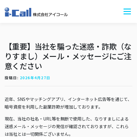
コ
ン
メニュ
テ
ン
ツ
サービス+
会社情報+
ニュース
BLOG
採用情報
お問い合わせ
へ
【重要】当社を騙った迷惑・詐欺（な
ス
りすまし）メール・メッセージにご注
キ
意ください
ッ
プ
投稿日:
2026年4月27日
近年、SNSやマッチングアプリ、インターネット広告等を通じて、
暗号資産を利用した副業詐欺が増加しております。
現在、当社の社名・URL等を無断で使用した、なりすましによる
迷惑メール・メッセージの発信が確認されておりますが、これら
は当社とは一切関係ございません。